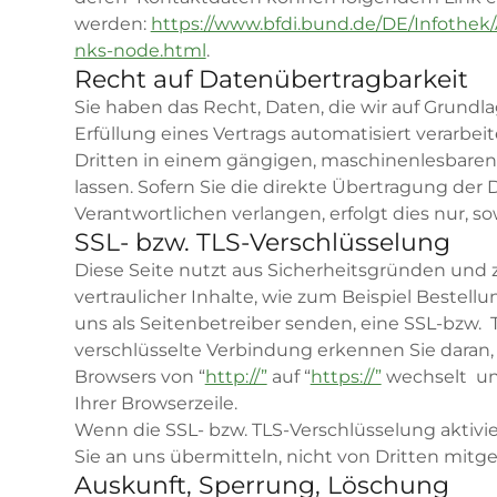
werden:
https://www.bfdi.bund.de/DE/Infothek/A
nks-node.html
.
Recht auf Datenübertragbarkeit
Sie haben das Recht, Daten, die wir auf Grundla
Erfüllung eines Vertrags automatisiert verarbei
Dritten in einem gängigen, maschinenlesbare
lassen. Sofern Sie die direkte Übertragung der
Verantwortlichen verlangen, erfolgt dies nur, s
SSL- bzw. TLS-Verschlüsselung
Diese Seite nutzt aus Sicherheitsgründen un
vertraulicher Inhalte, wie zum Beispiel Bestell
uns als Seitenbetreiber senden, eine SSL-bzw. 
verschlüsselte Verbindung erkennen Sie daran, 
Browsers von “
http://”
auf “
https://”
wechselt un
Ihrer Browserzeile.
Wenn die SSL- bzw. TLS-Verschlüsselung aktivier
Sie an uns übermitteln, nicht von Dritten mitg
Auskunft, Sperrung, Löschung