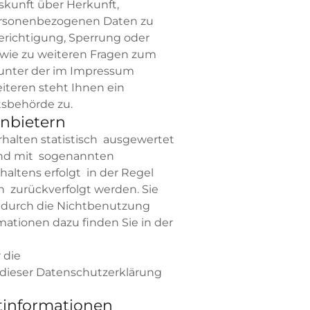
skunft über Herkunft,
ersonenbezogenen Daten zu
erichtigung, Sperrung oder
owie zu weiteren Fragen zum
 unter der im Impressum
teren steht Ihnen ein
tsbehörde zu.
anbietern
halten statistisch ausgewertet
und mit sogenannten
altens erfolgt in der Regel
n zurückverfolgt werden. Sie
 durch die Nichtbenutzung
mationen dazu finden Sie in der
 die
dieser Datenschutzerklärung
htinformationen