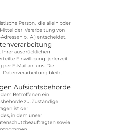
istische Person, die allein oder
ittel der Verarbeitung von
dressen o. Ä.) entscheidet.
atenverarbeitung
 Ihrer ausdrücklichen
rteilte Einwilligung jederzeit
g per E-Mail an uns. Die
n Datenverarbeitung bleibt
igen Aufsichtsbehörde
t dem Betroffenen ein
tsbehörde zu. Zuständige
agen ist der
des, in dem unser
Datenschutzbeauftragten sowie
 entnommen